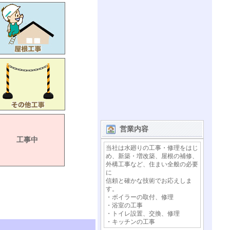
営業内容
工事中
当社は水廻りの工事・修理をはじ
め、新築・増改築、屋根の補修、
外構工事など、住まい全般の必要
に
信頼と確かな技術でお応えしま
す。
・ボイラーの取付、修理
・浴室の工事
・トイレ設置、交換、修理
・キッチンの工事