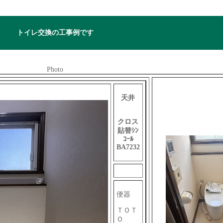
トイレ交換の工事例です
Photo
天井
クロス
貼替ｼﾝ
ｺｰﾙ
BA7232
便器
ＴＯＴ
Ｏ