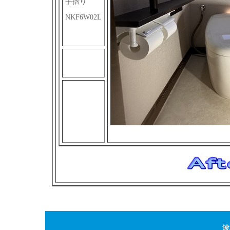
手摺り
NKF6W02L
波