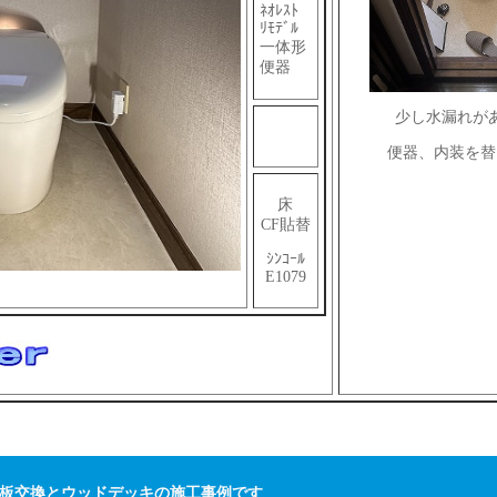
ﾈｵﾚｽﾄ
ﾘﾓﾃﾞﾙ
一体形
便器
少し水漏れが
便器、内装を替
床
CF貼替
ｼﾝｺｰﾙ
E1079
板交換とウッドデッキの施工事例です