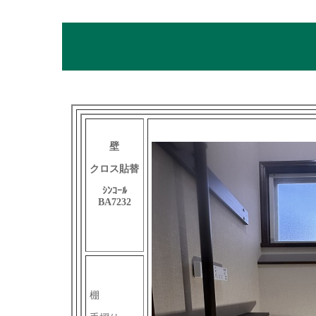
壁
クロス貼替
ｼﾝｺｰﾙ
BA7232
棚